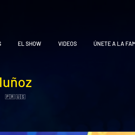
S
EL SHOW
VIDEOS
ÚNETE A LA FA
Muñoz
🇵🇷 🇺🇸