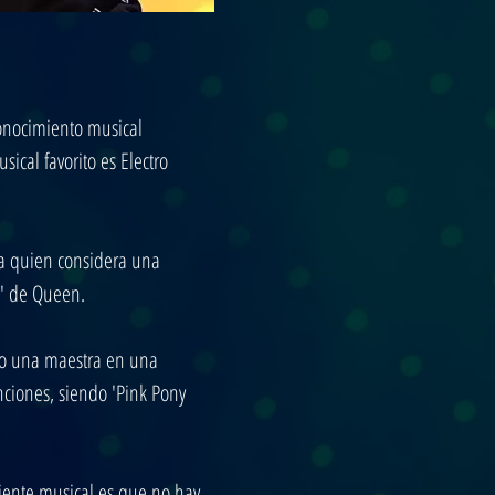
 conocimiento musical 
ical favorito es Electro 
 a quien considera una 
n' de Queen.
vo una maestra en una 
nciones, siendo 'Pink Pony 
iente musical es que no hay 