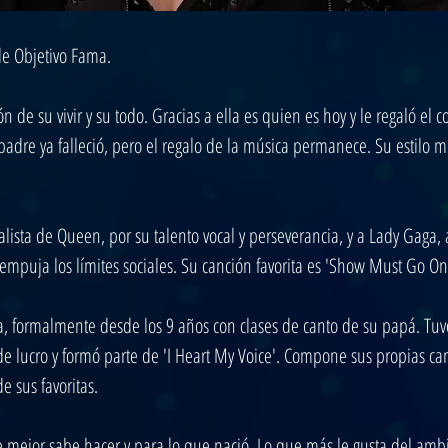
de Objetivo Fama.
ón de su vivir y su todo. Gracias a ella es quien es hoy y le regaló el
adre ya falleció, pero el regalo de la música permanece. Su estilo mus
lista de Queen, por su talento vocal y perseverancia, y a Lady Gaga,
mpuja los límites sociales. Su canción favorita es 'Show Must Go O
a, formalmente desde los 9 años con clases de canto de su papá. Tu
de lucro y formó parte de 'I Heart My Voice'. Compone sus propias ca
 sus favoritas.
ue mejor sabe hacer y para lo que nació. Lo que más le gusta del amb