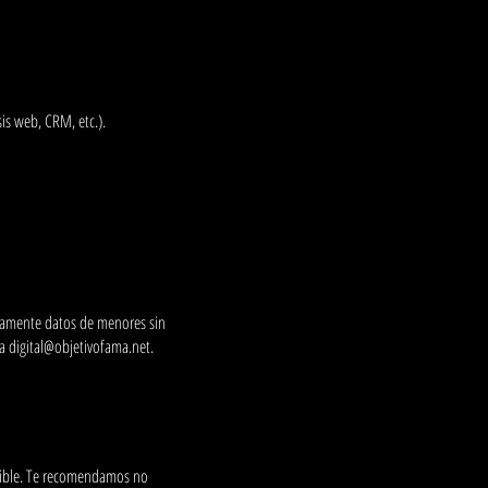
is web, CRM, etc.).
adamente datos de menores sin
 a
digital@objetivofama.net
.
lible. Te recomendamos no