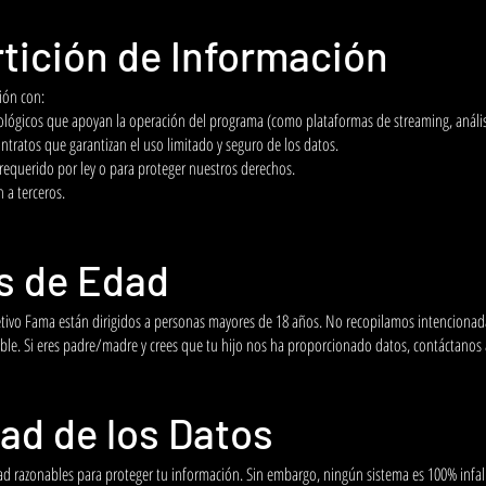
tición de Información
ión con:
nológicos que apoyan la operación del programa (como plataformas de streaming, anális
ntratos que garantizan el uso limitado y seguro de los datos.
requerido por ley o para proteger nuestros derechos.
a terceros.
s de Edad
bjetivo Fama están dirigidos a personas mayores de 18 años. No recopilamos intencion
able. Si eres padre/madre y crees que tu hijo nos ha proporcionado datos, contáctanos
dad de los Datos
 razonables para proteger tu información. Sin embargo, ningún sistema es 100% infa